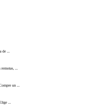
 de ...
 remotas, ...
Compre un ...
lige ...