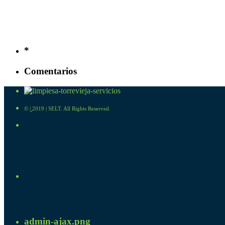
*
Comentarios
©
|
2019 | SELT. All Rights Reserved.
admin-ajax.png