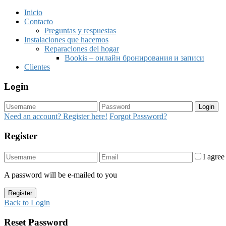
Inicio
Contacto
Preguntas y respuestas
Instalaciones que hacemos
Reparaciones del hogar
Bookis – онлайн бронирования и записи
Clientes
Login
Login
Need an account? Register here!
Forgot Password?
Register
I agre
A password will be e-mailed to you
Register
Back to Login
Reset Password