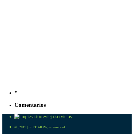
*
Comentarios
©
|
2019 | SELT. All Rights Reserved.