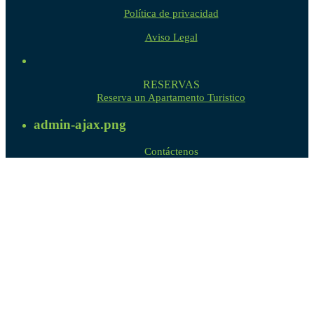
Política de privacidad
Aviso Legal
RESERVAS
Reserva un Apartamento Turistico
admin-ajax.png
Contáctenos
WhatsApp – Viber
Enviar Email
Iniciar Sesión / Registro